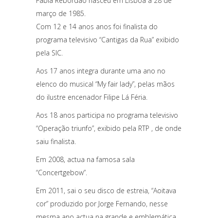
Fábia Rebordão nasceu em Lisboa a 28 de
março de 1985.
Com 12 e 14 anos anos foi finalista do
programa televisivo “Cantigas da Rua” exibido
pela SIC.
Aos 17 anos integra durante uma ano no
elenco do musical “My fair lady”, pelas mãos
do ilustre encenador Filipe Lá Féria.
Aos 18 anos participa no programa televisivo
“Operação triunfo”, exibido pela RTP , de onde
saiu finalista.
Em 2008, actua na famosa sala
“Concertgebow”.
Em 2011, sai o seu disco de estreia, “Aoitava
cor” produzido por Jorge Fernando, nesse
mesma ano actua na grande e emblemática